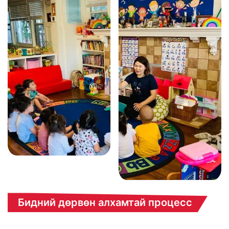
Бидний дөрвөн алхамтай процесс